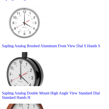
Sapling Analog Brushed Aluminum Front View Dial S Hands S
Sapling Analog Double Mount High Angle View Standard Dial
Standard Hands H