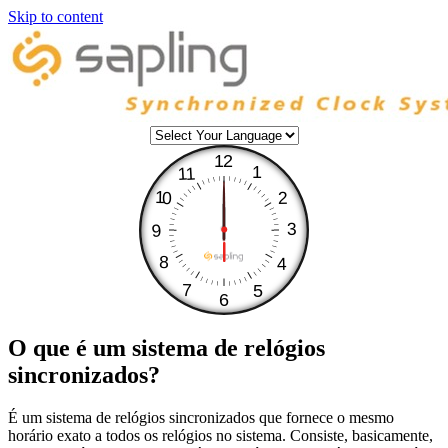
Skip to content
12
1
11
10
2
3
9
8
4
7
5
6
O que é um sistema de relógios
sincronizados?
É um sistema de relógios sincronizados que fornece o mesmo
horário exato a todos os relógios no sistema. Consiste, basicamente,