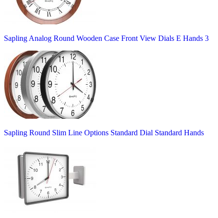
Sapling Analog Round Wooden Case Front View Dials E Hands 3
Sapling Round Slim Line Options Standard Dial Standard Hands