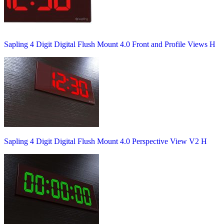
Sapling 4 Digit Digital Flush Mount 4.0 Front and Profile Views H
Sapling 4 Digit Digital Flush Mount 4.0 Perspective View V2 H